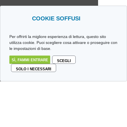
COOKIE SOFFUSI
Per offrirti la migliore esperienza di lettura, questo sito
utilizza cookie. Puoi scegliere cosa attivare o proseguire con
le impostazioni di base.
SÌ, FAMMI ENTRARE
SCEGLI
SOLO I NECESSARI
IL Blog delle stalle
…
Benvenuti
nel nostro avamposto. Qui niente
giornalismo da Pulitzer né verità assolute, solo un
caotico e disilluso dialogo a due voci su tutto ciò che ci