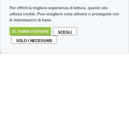
Per offrirti la migliore esperienza di lettura, questo sito
utilizza cookie. Puoi scegliere cosa attivare o proseguire con
le impostazioni di base.
SÌ, FAMMI ENTRARE
SCEGLI
SOLO I NECESSARI
IL Blog delle stalle
…
Benvenuti
nel nostro avamposto. Qui niente
giornalismo da Pulitzer né verità assolute, solo un
caotico e disilluso dialogo a due voci su tutto ciò che ci
infastidisce, ci incuriosisce o ci passa per la testa.
Un tempo in questa taverna eravamo in tre, ma la
professoressa
ha saggiamente fatto i bagagli (per la