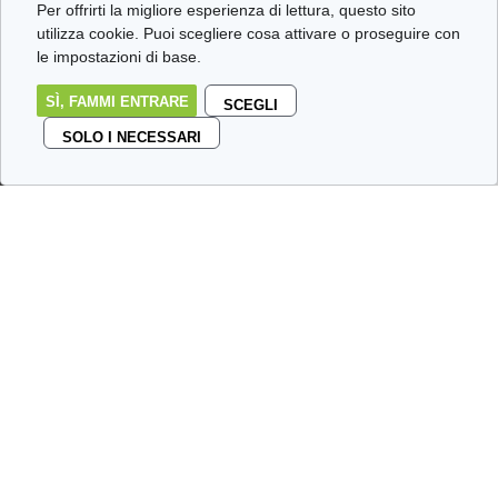
Per offrirti la migliore esperienza di lettura, questo sito
utilizza cookie. Puoi scegliere cosa attivare o proseguire con
le impostazioni di base.
SÌ, FAMMI ENTRARE
SCEGLI
SOLO I NECESSARI
Non sempre si riesce a beccare
il libro giusto e, quando un
libro fa veramente male a
leggerlo, be’, è sempre
possibile dargli fuoco,
Pepe
Carvalho docet
…