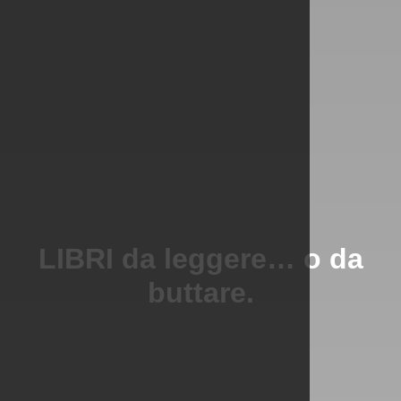
LIBRI da leggere… o da
buttare.