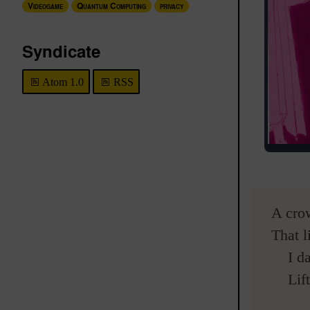
Videogame
Quantum Computing
privacy
Syndicate
Atom 1.0
RSS
A cro
That l
I dar
Lift 