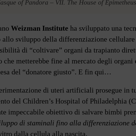
asque of Pandora
–
VII. The House of Epimetheu
iano
Weizman Institute
ha sviluppato una tecn
 allo sviluppo della differenziazione cellulare 
sibilità di
“coltivare”
organi da trapianto diret
o che metterebbe fine al mercato degli organi 
tesa del
“donatore giusto”
. E fin qui
…
rimentazione di uteri artificiali prosegue in t
ento
del Children
’
s Hospital of Philadelphia (
te impeccabile obiettivo di salvare bimbi prem
iluppo di staminali fino alla differenziazione de
vitro dalla cellula alla nascita.