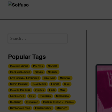
Popular Tags
Comunicazione
Politica
Società
Globalizzazione
Storia
Scienza
Intelligenza Artificiale
Ideologie
Medicina
Medio Oriente
Fake News
Laicità
Iran
Cancel Culture
Cinema
Libri
Cina
Informatica
Film
Pandemia
Metaverso
Razzismo
Buonismo
Guerra Russo - Ucraina
Retrocomputing
Fantapolitica
Mercato