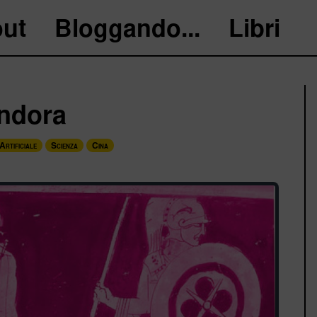
ut
Bloggando...
Libri
andora
Artificiale
Scienza
Cina