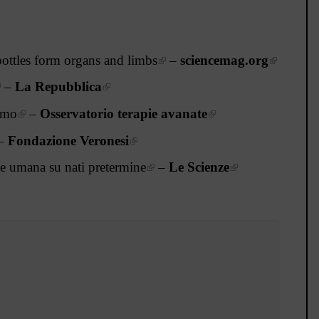
ttles form organs and limbs
–
sciencemag.org
–
La Repubblica
omo
–
Osservatorio terapie avanate
–
Fondazione Veronesi
one umana su nati pretermine
–
Le Scienze