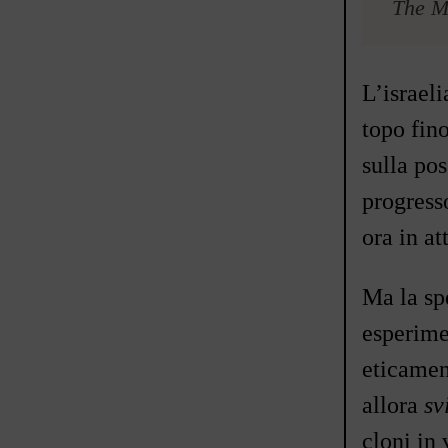
The M
L
’
israel
topo fino
sulla pos
progress
ora in at
Ma la spe
esperim
eticamen
allora
sv
cloni in 