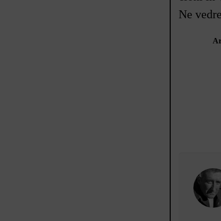
Ne vedre
Ar