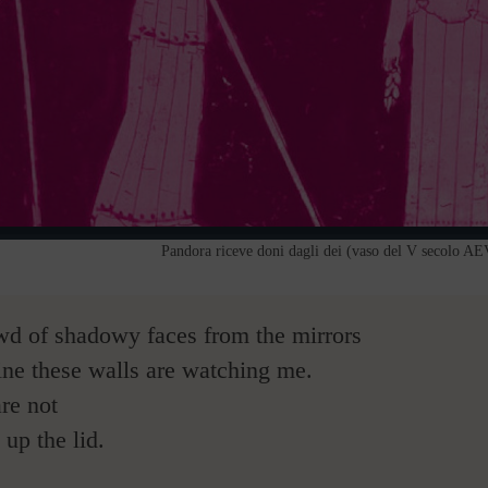
Pandora riceve doni dagli dei (vaso del V secolo AE
wd of shadowy faces from the mirrors
ine these walls are watching me.
e not
up the lid.