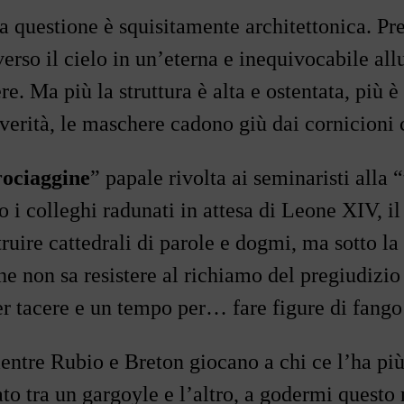
a questione è squisitamente architettonica. Pre
erso il cielo in un
’
eterna e inequivocabile allu
e. Ma più la struttura è alta e ostentata, più è
 verità, le maschere cadono giù dai cornicioni
rociaggine
”
papale rivolta ai seminaristi alla
“
o i colleghi radunati in attesa di Leone XIV, i
truire cattedrali di parole e dogmi, ma sotto l
e non sa resistere al richiamo del pregiudizi
r tacere e un tempo per
…
fare figure di fang
entre Rubio e Breton giocano a chi ce l
’
ha più
to tra un gargoyle e l
’
altro, a godermi questo 