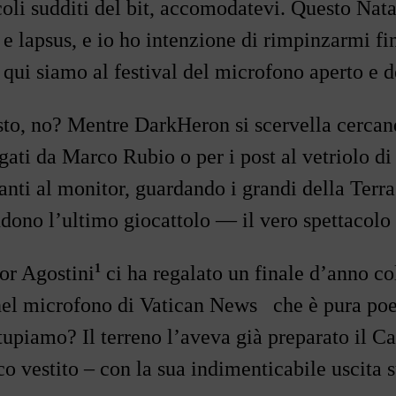
coli sudditi del bit, accomodatevi. Questo Nat
a e lapsus, e io ho intenzione di rimpinzarmi f
 qui siamo al festival del microfono aperto e 
sto, no? Mentre DarkHeron si
scervella
cercand
negati da Marco Rubio o per i post al vetriolo 
anti al monitor, guardando i grandi della Ter
ndono l
’
ultimo giocattolo — il vero spettacolo
1
r Agostini
ci ha regalato un finale d
’
anno co
nel microfono di
Vatican News
che è pura poe
tupiamo? Il terreno l
’
aveva già preparato il C
co vestito
–
con la sua indimenticabile uscita 