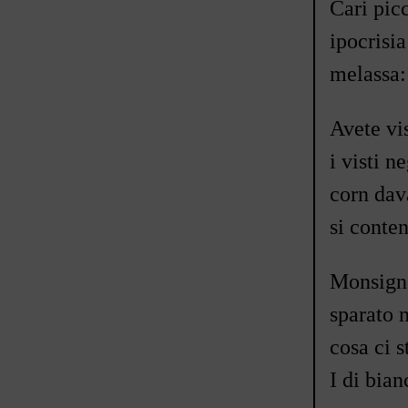
Cari pic
ipocrisi
melassa:
Avete vi
i visti 
corn dav
si conte
Monsigno
sparato 
cosa ci s
I di bian