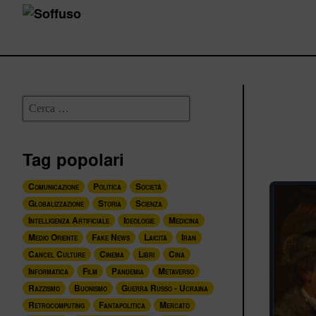
Tag popolari
Comunicazione
Politica
Società
Globalizzazione
Storia
Scienza
Intelligenza Artificiale
Ideologie
Medicina
Medio Oriente
Fake News
Laicità
Iran
Cancel Culture
Cinema
Libri
Cina
Informatica
Film
Pandemia
Metaverso
Razzismo
Buonismo
Guerra Russo - Ucraina
Retrocomputing
Fantapolitica
Mercato