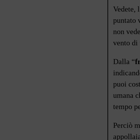
Vedete, l
puntato v
non veder
vento di
Dalla
“
f
indicand
puoi cos
umana ch
tempo pe
Perciò m
appollaia