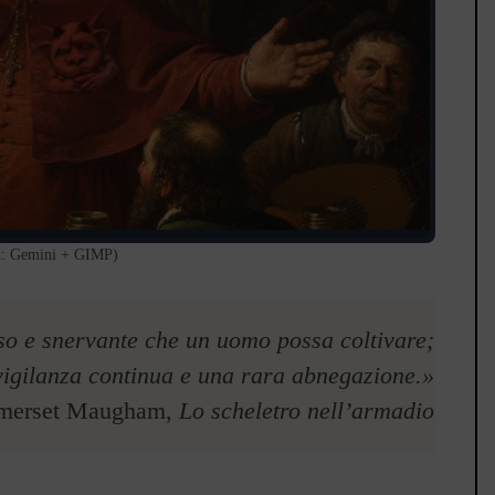
ed: Gemini + GIMP)
ltoso e snervante che un uomo possa coltivare;
vigilanza continua e una rara abnegazione.»
merset Maugham,
Lo scheletro nell
’
armadio