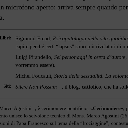
n microfono aperto: arriva sempre quando pensi
a.
Libri
Sigmund Freud,
Psicopatologia della vita quotidi
capire perché certi
“lapsus”
sono più rivelatori di u
Luigi Pirandello,
Sei personaggi in cerca d
’
autore
,
vorremmo essere).
Michel Foucault,
Storia della sessualità. La volont
Siti
Silere Non Possum
, il blog,
cattolico
, che ha soll
Marco Agostini
, è cerimoniere pontificio, «
Cerimoniere
», 
ento unisce lo scivolone tecnico di Mons. Marco Agostini (26
zioni di Papa Francesco sul tema della
“frociaggine”
, contest