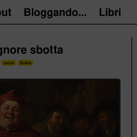
ut
Bloggando...
Libri
ignore sbotta
Laicità
Società