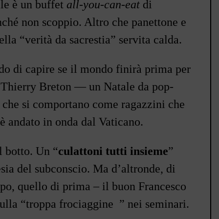
ale è un buffet
all-you-can-eat
di
inché non scoppio. Altro che panettone e
della
“verità da sacrestia”
servita calda.
o di capire se il mondo finirà prima per
di Thierry Breton — un Natale da pop-
ra che si comportano come ragazzini che
 è andato in onda dal Vaticano.
l botto. Un
“
culattoni tutti insieme
”
sia del subconscio. Ma d’altronde, di
apo, quello di prima
–
il buon Francesco
sulla
“
troppa frociaggine
”
nei seminari.