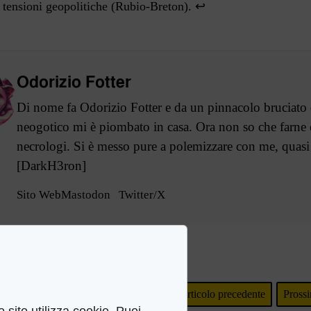
i tensioni geopolitiche (Rubio-Breton).
↩
Odorizio Fotter
Di nome fa Odorizio Fotter e da un pinnacolo bruciato
neogotico mi è piombato in casa. Ora non so che farne e l
necrologi. Si è messo pure a polemizzare con me, quasi 
[DarkH3ron]
Sito Web
Mastodon
Twitter/X
Articolo precedente
Prossi