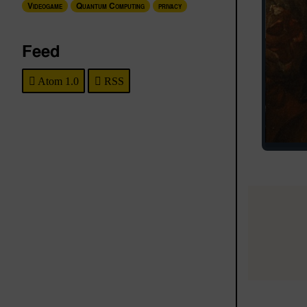
Videogame
Quantum Computing
privacy
Feed
Atom 1.0
RSS