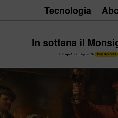
Tecnologia
Abo
In sottana il Mons
Comunicazione
08 AprAprAprApr 2026