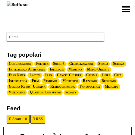
Tag popolari
Comunicazione
Politica
Società
Globalizzazione
Storia
Scienza
Intelligenza Artificiale
Ideologie
Medicina
Medio Oriente
Fake News
Laicità
Iran
Cancel Culture
Cinema
Libri
Cina
Informatica
Film
Pandemia
Metaverso
Razzismo
Buonismo
Guerra Russo - Ucraina
Retrocomputing
Fantapolitica
Mercato
Videogame
Quantum Computing
privacy
Feed
Atom 1.0
RSS