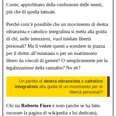
Conte, approfittano della confusione delle menti,
più che di quella fattuale.
Perché com
’
è possibile che un movimento di destra
oltranzista e cattolico integralista si metta alla guida
di chi, nelle intenzioni, vuol tutelare libertà
personali? Ma li vedete questi a scendere in piazza
per il diritto all
’
eutanasia o per un matrimonio
libero da vincoli di genere? O semplicemente per la
legalizzazione della cannabis? No eh?
Un partito di
destra oltranzista
e
cattolico
integralista
alla guida di un movimento per le
libertà personali?
Chi sia
Roberto Fiore
è noto (anche se ha fatto
oscurare la pagina di wikipedia a lui dedicata),