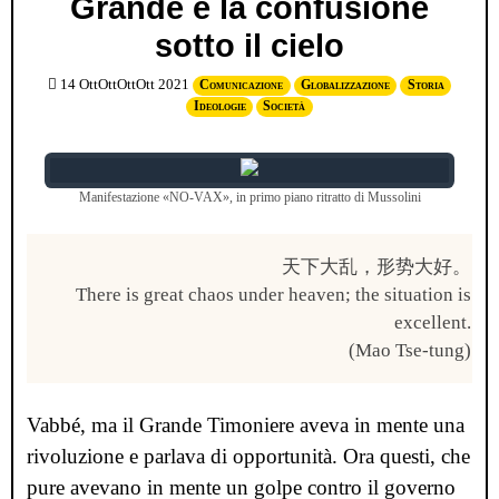
Grande è la confusione
sotto il cielo
14 OttOttOttOtt 2021
Comunicazione
Globalizzazione
Storia
Ideologie
Società
Manifestazione «NO-VAX», in primo piano ritratto di Mussolini
天下大乱，形势大好。
There is great chaos under heaven; the situation is
excellent.
(Mao Tse-tung)
Vabbé, ma il Grande Timoniere aveva in mente una
rivoluzione e parlava di opportunità. Ora questi, che
pure avevano in mente un golpe contro il governo