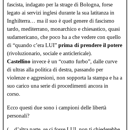
fascista, indagato per la strage di Bologna, forse
legato ai servizi inglesi durante la sua latitanza in
Inghilterra
…
ma il suo è quel genere di fascismo
tardo, mediterrano, monarchico e chiesastico, quasi
sudamericano, che poco ha a che vedere con quello
di
“quando c
’
era LUI”
prima di prendere il potere
(rivoluzionario, sociale e anticlericale).
Castellino
invece è un
“coatto furbo”
, dalle curve
di ultras alla politica di destra, passando per
violenze e aggresioni, non sopporta la stampa e ha a
suo carico una serie di procedimenti ancora in
corso.
Ecco questi due sono i campioni delle libertà
personali?
(
…
d
’
altra parte, se ci fosse LUI, non ti chiederebbe