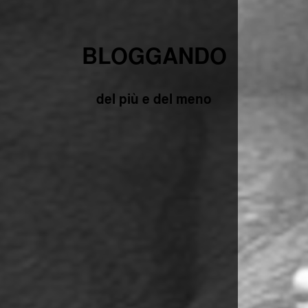
BLOGGANDO
del più e del meno