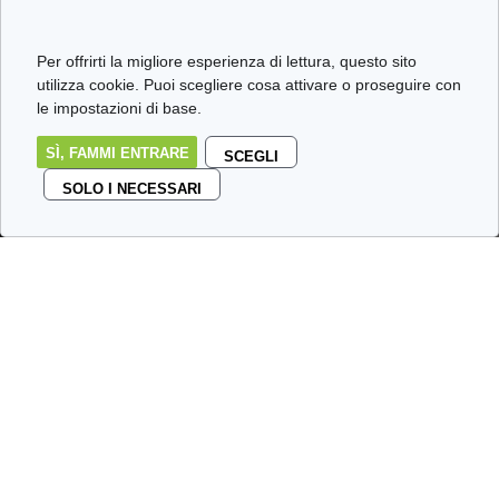
Per offrirti la migliore esperienza di lettura, questo sito
utilizza cookie. Puoi scegliere cosa attivare o proseguire con
le impostazioni di base.
SÌ, FAMMI ENTRARE
SCEGLI
SOLO I NECESSARI
IL Blog delle stalle
…
Benvenuti
nel nostro avamposto. Qui niente
giornalismo da Pulitzer né verità assolute, solo un
caotico e disilluso dialogo a due voci su tutto ciò che ci
infastidisce, ci incuriosisce o ci passa per la testa.
Un tempo in questa taverna eravamo in tre, ma la